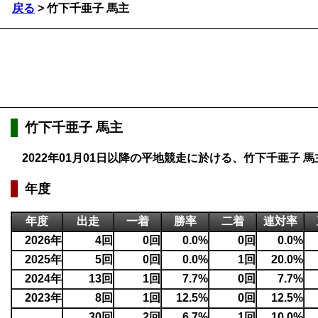
戻る
> 竹下千亜子 馬主
竹下千亜子 馬主
2022年01月01日以降の平地競走に於ける、竹下千亜子
年度
年度
出走
一着
勝率
二着
連対率
2026年
4回
0回
0.0%
0回
0.0%
2025年
5回
0回
0.0%
1回
20.0%
2024年
13回
1回
7.7%
0回
7.7%
2023年
8回
1回
12.5%
0回
12.5%
30回
2回
6.7%
1回
10.0%