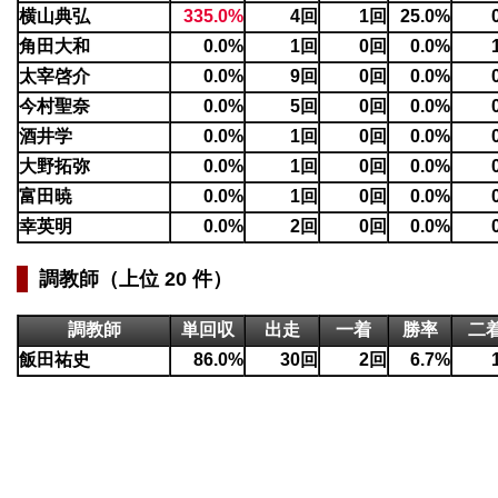
横山典弘
335.0%
4回
1回
25.0%
角田大和
0.0%
1回
0回
0.0%
太宰啓介
0.0%
9回
0回
0.0%
今村聖奈
0.0%
5回
0回
0.0%
酒井学
0.0%
1回
0回
0.0%
大野拓弥
0.0%
1回
0回
0.0%
富田暁
0.0%
1回
0回
0.0%
幸英明
0.0%
2回
0回
0.0%
調教師（上位 20 件）
調教師
単回収
出走
一着
勝率
二
飯田祐史
86.0%
30回
2回
6.7%