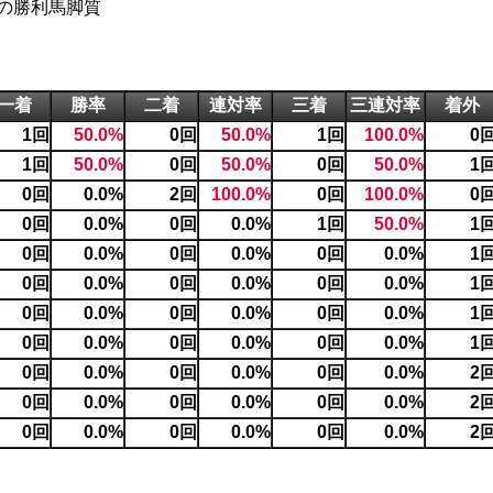
一着
勝率
二着
連対率
三着
三連対率
着外
1回
50.0%
0回
50.0%
1回
100.0%
0
1回
50.0%
0回
50.0%
0回
50.0%
1
0回
0.0%
2回
100.0%
0回
100.0%
0
0回
0.0%
0回
0.0%
1回
50.0%
1
0回
0.0%
0回
0.0%
0回
0.0%
1
0回
0.0%
0回
0.0%
0回
0.0%
1
0回
0.0%
0回
0.0%
0回
0.0%
1
0回
0.0%
0回
0.0%
0回
0.0%
1
0回
0.0%
0回
0.0%
0回
0.0%
2
0回
0.0%
0回
0.0%
0回
0.0%
2
0回
0.0%
0回
0.0%
0回
0.0%
2