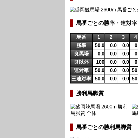
馬番ごとの勝率・連対率
馬番
1
2
3
4
勝率
50.0
0.0
0.0
0
良馬場
0.0
0.0
0.0
0
良以外
100
0.0
0.0
0
連対率
50.0
0.0
0.0
50
三連対率
50.0
0.0
0.0
50
勝利馬脚質
馬番ごとの勝利馬脚質