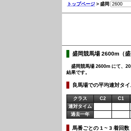
トップページ
> 盛岡
盛岡競馬場 2600m（盛岡
盛岡競馬場 2600m にて、
結果です。
良馬場での平均連対タイ
クラス
C2
C1
連対タイム
過去一年
馬番ごとの 1 ~ 3 着回数