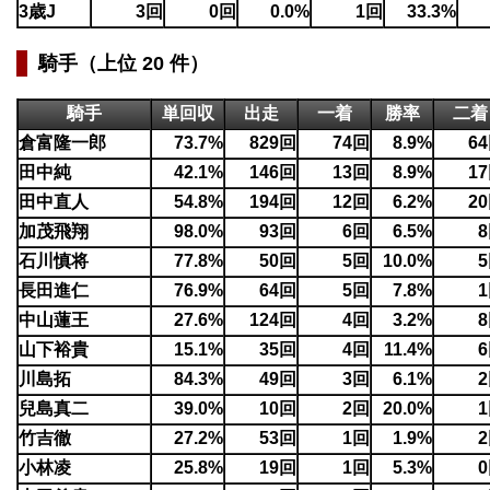
3歳J
3回
0回
0.0%
1回
33.3%
騎手（上位 20 件）
騎手
単回収
出走
一着
勝率
二着
倉富隆一郎
73.7%
829回
74回
8.9%
6
田中純
42.1%
146回
13回
8.9%
1
田中直人
54.8%
194回
12回
6.2%
2
加茂飛翔
98.0%
93回
6回
6.5%
石川慎将
77.8%
50回
5回
10.0%
長田進仁
76.9%
64回
5回
7.8%
中山蓮王
27.6%
124回
4回
3.2%
山下裕貴
15.1%
35回
4回
11.4%
川島拓
84.3%
49回
3回
6.1%
兒島真二
39.0%
10回
2回
20.0%
竹吉徹
27.2%
53回
1回
1.9%
小林凌
25.8%
19回
1回
5.3%