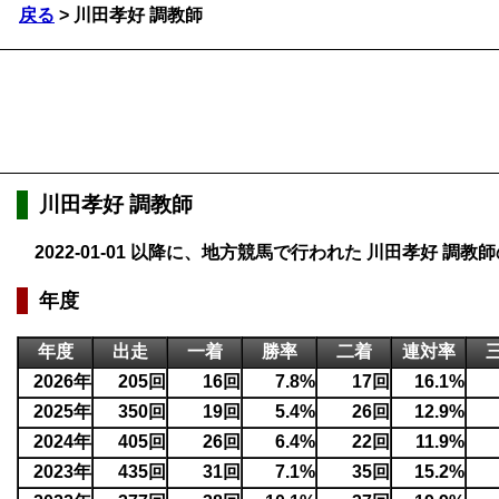
戻る
> 川田孝好 調教師
川田孝好 調教師
2022-01-01 以降に、地方競馬で行われた 川田孝好 
年度
年度
出走
一着
勝率
二着
連対率
2026年
205回
16回
7.8%
17回
16.1%
2025年
350回
19回
5.4%
26回
12.9%
2024年
405回
26回
6.4%
22回
11.9%
2023年
435回
31回
7.1%
35回
15.2%