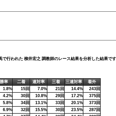
、地方競馬で行われた 柳井宏之 調教師のレース結果を分析した結果で
勝率
二着
連対率
三着
三連対率
着外
1.8%
15回
7.0%
21回
14.4%
243回
4.2%
30回
10.8%
29回
17.2%
375回
5.8%
34回
13.1%
33回
20.1%
373回
6.9%
32回
15.5%
30回
23.5%
287回