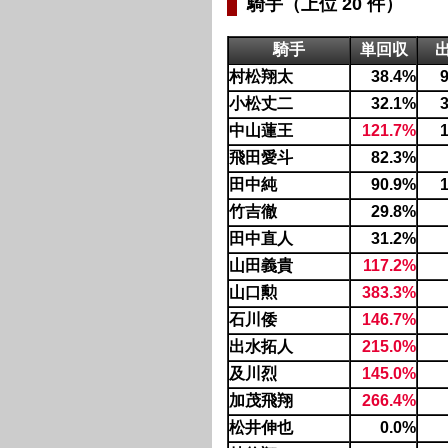
騎手（上位 20 件）
騎手
単回収
村松翔太
38.4%
小松丈二
32.1%
中山蓮王
121.7%
飛田愛斗
82.3%
田中純
90.9%
竹吉徹
29.8%
田中直人
31.2%
山田義貴
117.2%
山口勲
383.3%
石川倭
146.7%
出水拓人
215.0%
及川烈
145.0%
加茂飛翔
266.4%
松井伸也
0.0%